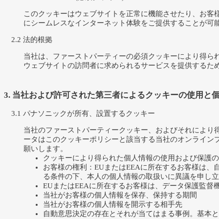
このクッキーはウェブサイトを正常に機能させたり、お客
にシームレスなインターネット体験をご提供することが可
2.2 法的根拠
当社は、ファーストパーティーの必須クッキーにより得ら
ウェブサイトの訪問者に求められるサービスを提供するた
3. 当社および許可された第三者によるクッキーの使用と
3.1 パナソニックが所有、設置するクッキー
当社のファーストパーティークッキー、およびそれにより得
ータはこのクッキーポリシーと該当する当社のオンライン
願いします。
クッキーにより得られた個人情報の使用および保護の
お客様の権利：EUまたはEEAに所在するお客様は
る条件の下、本人の個人情報の取扱いに異議を申し立
EUまたはEEAに所在するお客様は、データ保護監督
当社がお客様の個人情報を保存、保持する期間
当社がお客様の個人情報を開示する相手先
自動意思決定の存在とそれが当てはまる事例。基本と