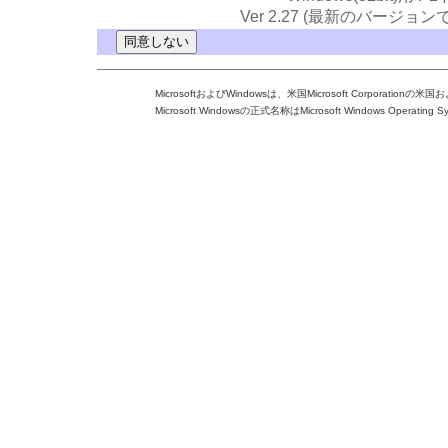
Ver 2.27 (最新のバージ
MicrosoftおよびWindowsは、米国Microsoft Corporat
Microsoft Windowsの正式名称はMicrosoft Windows Operating