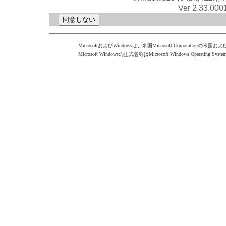
Ver 2.33.000
MicrosoftおよびWindowsは、米国Microsoft Corporati
Microsoft Windowsの正式名称はMicrosoft Windows Operating Sys