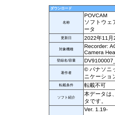
ダウンロード
POVCAM
ソフトウェア
名称
ータ
2022年11月
更新日
Recorder: 
対象機種
Camera Hea
DV910000
登録名/容量
© パナソニ
著作者
ニケーショ
転載不可
転載条件
本データは
ソフト紹介
タです。
Ver. 1.19-