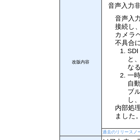
音声入力非
音声入力
接続し、
カメラ
不具合
SD
と、
改版内容
な
一
自動
ブ
し、
内部処
ました
過去のリリースノ